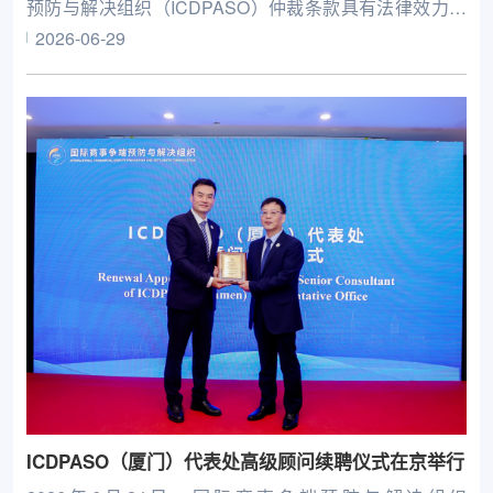
预防与解决组织（ICDPASO）仲裁条款具有法律效力，
为中外当事人选择ICDPASO作为商事仲裁机构提供了司
2026-06-29
法支撑。
ICDPASO（厦门）代表处高级顾问续聘仪式在京举行