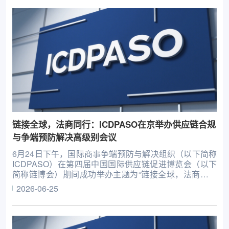
链接全球，法商同行：ICDPASO在京举办供应链合规
与争端预防解决高级别会议
6月24日下午，国际商事争端预防与解决组织（以下简称
ICDPASO）在第四届中国国际供应链促进博览会（以下
简称链博会）期间成功举办主题为“链接全球，法商同行
——构建国际商事争端预防与解决新生态”的供应链合规
2026-06-25
与争端预防解决高级别会议。