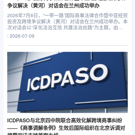
争议解决（黄河）对话会在兰州成功举办
2026年7月8日，“一带一路”国际商事法律合作暨中亚经贸
投资及跨境争议解决（黄河）对话会在兰州成功举办。本
次对话会以“深化法治互信 共建法治丝路”为主题，由国际
商事争端预防与解决组织（ICDPASO）、甘肃省政府参
2026-07-09
事室、中国国际贸易促进委员会甘肃省委员会主办。
ICDPASO与北京四中院联合高效化解跨境商事纠纷
——《商事调解条例》生效后国际组织在北京诉调对