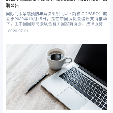
聘公告
国际商事争端预防与解决组织（以下简称ICDPASO）成
立于2020年10月15日，是在中国贸促会倡议支持推动
下，由中国国际商会联合有关国家商协会、法律服务机
构、高校智库等共同发起设立的非政府间国际组织。现有
2026-07-21
会员单位57家，地理范围覆盖亚洲、欧洲、非洲、南美
洲、北美洲等，下设监督委员会、理事会、咨询委员会，
并由秘书处负责日常工作。ICDPASO致力于推广预防和
调解、仲裁等融合发展，为来自世界各地的当事人提供便
捷、独立、高效和可靠的争端预防和解决服务，专注于为
全球企业提供从商事争端预防到争端解决的全链条服务。