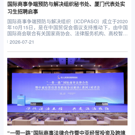
国际商事争端预防与解决组织秘书处、厦门代表处实
习生招聘启事
国际商事争端预防与解决组织（ICDPASO）成立于2020
年10月15日，是在中国贸促会倡议支持推动下，由中国
国际商会联合有关国家商协会、法律服务机构、高校智库
等共同发起设立的非政府间国际组织。现有会员单位57
2026-07-21
家，涉及近百个国别和地区，地理范围覆盖亚洲、欧洲、
非洲、北美洲、南美洲等。自成立后专注于为全球企业提
供从商事争端预防到争端解决的全链条服务。
“一带一路”国际商事法律合作暨中亚经贸投资及跨境