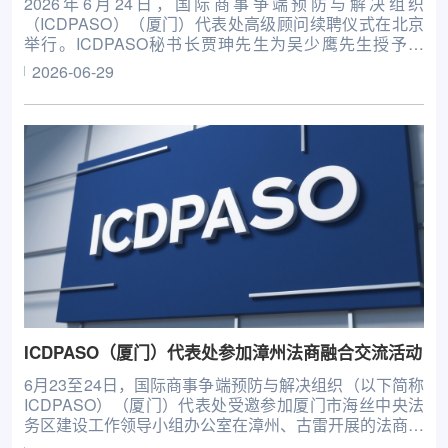
2026年6月24日，国际商事争端预防与解决组织
（ICDPASO）（厦门）代表处高级顾问续聘仪式在北京
举行。ICDPASO秘书长贾珅先生为吴少鹰先生授予聘
书。
2026-06-29
ICDPASO（厦门）代表处参加漳州法商融合交流活动
6月23至24日，国际商事争端预防与解决组织（以下简称
ICDPASO）（厦门）代表处受邀参加厦门市海丝中央法
务区建设工作领导小组办公室在漳州、古雷开展的法商融
合交流活动。