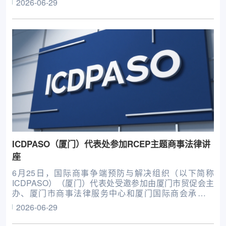
2026-06-29
ICDPASO（厦门）代表处参加RCEP主题商事法律讲
座
6月25日，国际商事争端预防与解决组织（以下简称
ICDPASO）（厦门）代表处受邀参加由厦门市贸促会主
办、厦门市商事法律服务中心和厦门国际商会承办的
RCEP主题商事法律讲座活动，并以“跨境商事争议解决
2026-06-29
新路径”为主题