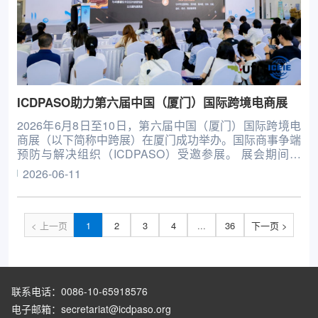
ICDPASO助力第六届中国（厦门）国际跨境电商展
2026年6月8日至10日，第六届中国（厦门）国际跨境电
商展（以下简称中跨展）在厦门成功举办。国际商事争端
预防与解决组织（ICDPASO）受邀参展。 展会期间，
ICDPASO设立商事法律服务咨询展台，围绕跨境合规、
2026-06-11
国际贸易、涉外争议处理、多元化纠纷解决等内容，为参
展商、采购商及观展团组提供专业咨询服务。 6月10日，
在
< 上一页
1
2
3
4
...
36
下一页 >
联系电话：0086-10-65918576
电子邮箱：secretariat@icdpaso.org