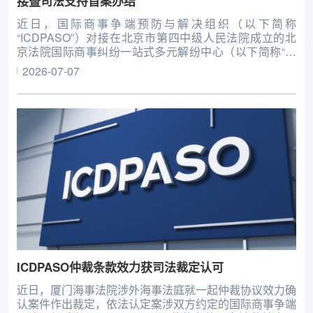
接暨司法支持首案办结
近日，国际商事争端预防与解决组织（以下简称
“ICDPASO”）对接在北京市第四中级人民法院成立的北
京法院国际商事纠纷一站式多元解纷中心（以下简称“多
元解纷中心”），成功办结一起涉外商事诉调对接暨司法
2026-07-07
确认案件。
ICDPASO仲裁条款效力获司法裁定认可
近日，厦门海事法院涉外海事法庭就一起仲裁协议效力确
认案件作出裁定，依法认定案涉双方约定的国际商事争端