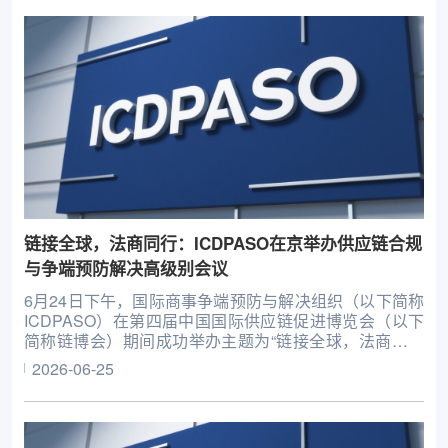
链接全球，法商同行：ICDPASO在京举办供应链合规
与争端预防解决高级别会议
6月24日下午，国际商事争端预防与解决组织（以下简称
ICDPASO）在第四届中国国际供应链促进博览会（以下
简称链博会）期间成功举办主题为“链接全球，法商同行
——构建国际商事争端预防与解决新生态”的供应链合规
2026-06-25
与争端预防解决高级别会议。