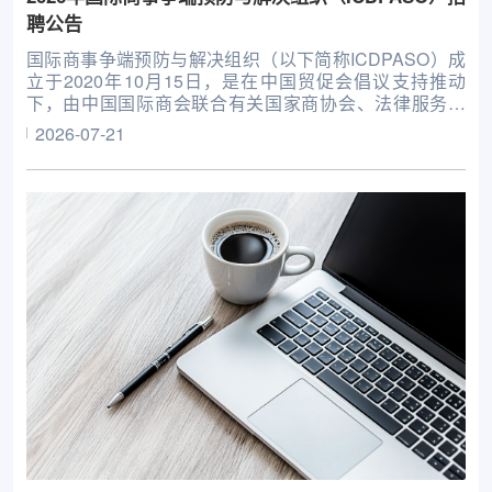
聘公告
国际商事争端预防与解决组织（以下简称ICDPASO）成
立于2020年10月15日，是在中国贸促会倡议支持推动
下，由中国国际商会联合有关国家商协会、法律服务机
构、高校智库等共同发起设立的非政府间国际组织。现有
2026-07-21
会员单位57家，地理范围覆盖亚洲、欧洲、非洲、南美
洲、北美洲等，下设监督委员会、理事会、咨询委员会，
并由秘书处负责日常工作。ICDPASO致力于推广预防和
调解、仲裁等融合发展，为来自世界各地的当事人提供便
捷、独立、高效和可靠的争端预防和解决服务，专注于为
全球企业提供从商事争端预防到争端解决的全链条服务。