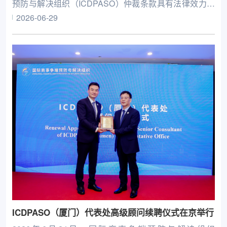
预防与解决组织（ICDPASO）仲裁条款具有法律效力，
为中外当事人选择ICDPASO作为商事仲裁机构提供了司
2026-06-29
法支撑。
ICDPASO（厦门）代表处高级顾问续聘仪式在京举行