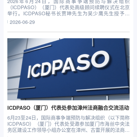
2026年6月24日，国际商事争端预防与解决组织
（ICDPASO）（厦门）代表处高级顾问续聘仪式在北京
举行。ICDPASO秘书长贾珅先生为吴少鹰先生授予聘
书。
2026-06-29
ICDPASO（厦门）代表处参加漳州法商融合交流活动
6月23至24日，国际商事争端预防与解决组织（以下简称
ICDPASO）（厦门）代表处受邀参加厦门市海丝中央法
务区建设工作领导小组办公室在漳州、古雷开展的法商融
合交流活动。