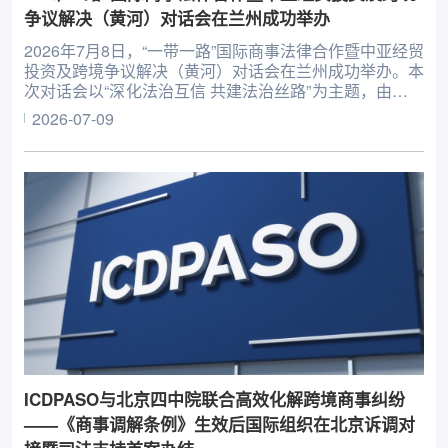
争议解决（黄河）对话会在兰州成功举办
2026年7月8日，“一带一路”国际商事法律合作暨中亚经贸
投资及跨境争议解决（黄河）对话会在兰州成功举办。本
次对话会以“深化法治互信 共建法治丝路”为主题，由国际
商事争端预防与解决组织（ICDPASO）、甘肃省政府参
2026-07-09
事室、中国国际贸易促进委员会甘肃省委员会主办。
ICDPASO与北京四中院联合高效化解跨境商事纠纷
——《商事调解条例》生效后国际组织在北京诉调对