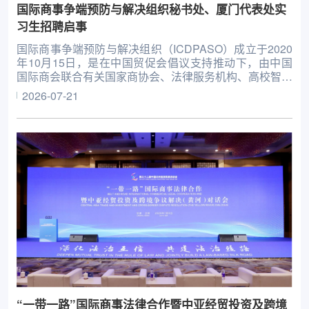
国际商事争端预防与解决组织秘书处、厦门代表处实
习生招聘启事
国际商事争端预防与解决组织（ICDPASO）成立于2020
年10月15日，是在中国贸促会倡议支持推动下，由中国
国际商会联合有关国家商协会、法律服务机构、高校智库
等共同发起设立的非政府间国际组织。现有会员单位57
2026-07-21
家，涉及近百个国别和地区，地理范围覆盖亚洲、欧洲、
非洲、北美洲、南美洲等。自成立后专注于为全球企业提
供从商事争端预防到争端解决的全链条服务。
“一带一路”国际商事法律合作暨中亚经贸投资及跨境