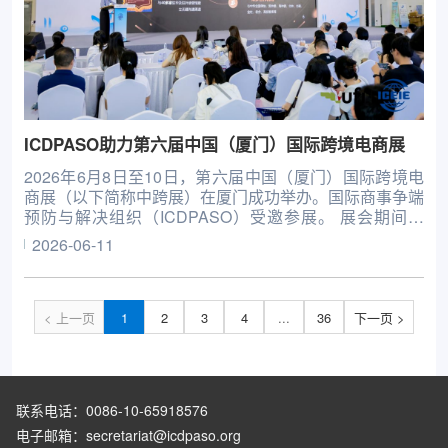
ICDPASO助力第六届中国（厦门）国际跨境电商展
2026年6月8日至10日，第六届中国（厦门）国际跨境电
商展（以下简称中跨展）在厦门成功举办。国际商事争端
预防与解决组织（ICDPASO）受邀参展。 展会期间，
ICDPASO设立商事法律服务咨询展台，围绕跨境合规、
2026-06-11
国际贸易、涉外争议处理、多元化纠纷解决等内容，为参
展商、采购商及观展团组提供专业咨询服务。 6月10日，
在
< 上一页
1
2
3
4
...
36
下一页 >
联系电话：0086-10-65918576
电子邮箱：secretariat@icdpaso.org