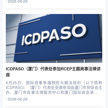
2026-06-29
ICDPASO（厦门）代表处参加RCEP主题商事法律讲
座
6月25日，国际商事争端预防与解决组织（以下简称
ICDPASO）（厦门）代表处受邀参加由厦门市贸促会主
办、厦门市商事法律服务中心和厦门国际商会承办的
RCEP主题商事法律讲座活动，并以“跨境商事争议解决
2026-06-29
新路径”为主题