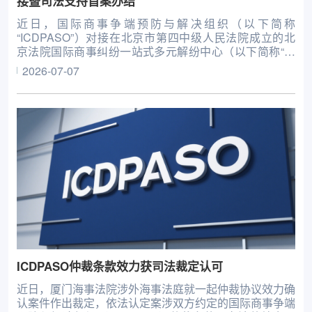
接暨司法支持首案办结
近日，国际商事争端预防与解决组织（以下简称
“ICDPASO”）对接在北京市第四中级人民法院成立的北
京法院国际商事纠纷一站式多元解纷中心（以下简称“多
元解纷中心”），成功办结一起涉外商事诉调对接暨司法
2026-07-07
确认案件。
ICDPASO仲裁条款效力获司法裁定认可
近日，厦门海事法院涉外海事法庭就一起仲裁协议效力确
认案件作出裁定，依法认定案涉双方约定的国际商事争端